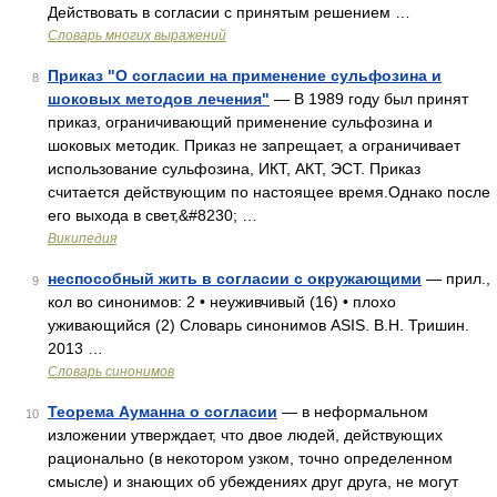
Действовать в согласии с принятым решением …
Словарь многих выражений
Приказ "О согласии на применение сульфозина и
8
шоковых методов лечения"
— В 1989 году был принят
приказ, ограничивающий применение сульфозина и
шоковых методик. Приказ не запрещает, а ограничивает
использование сульфозина, ИКТ, АКТ, ЭСТ. Приказ
считается действующим по настоящее время.Однако после
его выхода в свет,&#8230; …
Википедия
неспособный жить в согласии с окружающими
— прил.,
9
кол во синонимов: 2 • неуживчивый (16) • плохо
уживающийся (2) Словарь синонимов ASIS. В.Н. Тришин.
2013 …
Словарь синонимов
Теорема Ауманна о согласии
— в неформальном
10
изложении утверждает, что двое людей, действующих
рационально (в некотором узком, точно определенном
смысле) и знающих об убеждениях друг друга, не могут