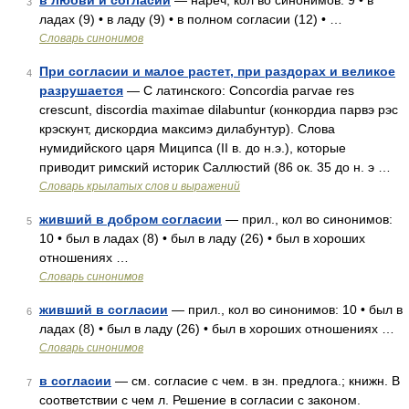
в любви и согласии
— нареч, кол во синонимов: 9 • в
3
ладах (9) • в ладу (9) • в полном согласии (12) • …
Словарь синонимов
При согласии и малое растет, при раздорах и великое
4
разрушается
— С латинского: Concordia parvae res
crescunt, discordia maximae dilabuntur (конкордиа парвэ рэс
крэскунт, дискордиа максимэ дилабунтур). Слова
нумидийского царя Миципса (II в. до н.э.), которые
приводит римский историк Саллюстий (86 ок. 35 до н. э …
Словарь крылатых слов и выражений
живший в добром согласии
— прил., кол во синонимов:
5
10 • был в ладах (8) • был в ладу (26) • был в хороших
отношениях …
Словарь синонимов
живший в согласии
— прил., кол во синонимов: 10 • был в
6
ладах (8) • был в ладу (26) • был в хороших отношениях …
Словарь синонимов
в согласии
— см. согласие с чем. в зн. предлога.; книжн. В
7
соответствии с чем л. Решение в согласии с законом.