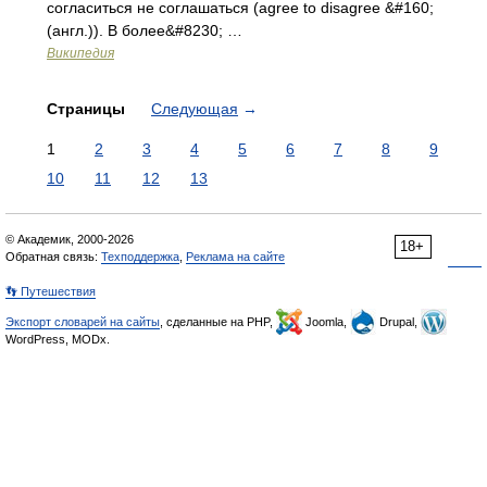
согласиться не соглашаться (agree to disagree &#160;
(англ.)). В более&#8230; …
Википедия
Страницы
Следующая
→
1
2
3
4
5
6
7
8
9
10
11
12
13
© Академик, 2000-2026
18+
Обратная связь:
Техподдержка
,
Реклама на сайте
👣 Путешествия
Экспорт словарей на сайты
, сделанные на PHP,
Joomla,
Drupal,
WordPress, MODx.